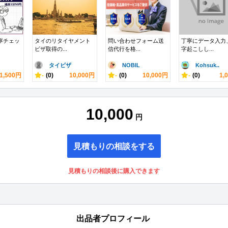
丁寧チェッ
タイのリタイヤメント
問い合わせフォーム送
丁寧にデータ入力
ビザ取得の...
信代行を格...
字起こしし...
タイビザ
NOBIL
Kohsuk..
1,500円
-
(0)
10,000円
-
(0)
10,000円
-
(0)
1,
10,000
円
見積もりの相談をする
見積もりの相談後に購入できます
出品者プロフィール