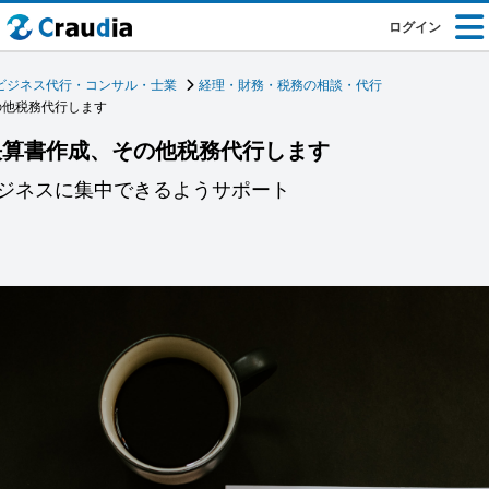
ログイン
ビジネス代行・コンサル・士業
経理・財務・税務の相談・代行
の他税務代行します
決算書作成、その他税務代行します
ジネスに集中できるようサポート