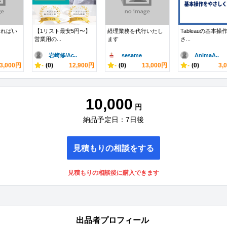
あればい
【1リスト最安5円〜】
経理業務を代行いたし
Tableauの基本操
営業用の...
ます
さ...
岩崎修/Ac..
sesame
AnimaA..
3,000円
-
(0)
12,900円
-
(0)
13,000円
-
(0)
3,
10,000
円
納品予定日：7日後
見積もりの相談をする
見積もりの相談後に購入できます
出品者プロフィール