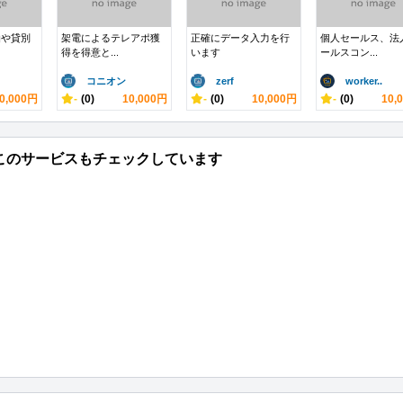
泊や貸別
架電によるテレアポ獲
正確にデータ入力を行
個人セールス、法
得を得意と...
います
ールスコン...
コニオン
zerf
worker..
0,000円
-
(0)
10,000円
-
(0)
10,000円
-
(0)
10,
このサービスもチェックしています