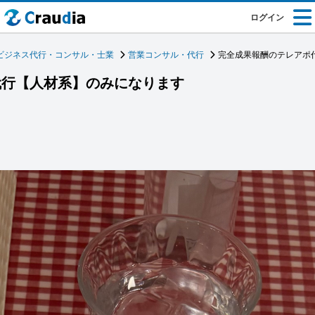
ログイン
ビジネス代行・コンサル・士業
営業コンサル・代行
完全成果報酬のテレアポ
代行【人材系】のみになります