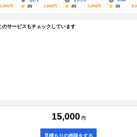
はむす
まさかさ
Ko89
3,000円
-
(0)
1,000円
-
(0)
5,000円
-
(0)
6,
このサービスもチェックしています
15,000
円
見積もりの相談をする