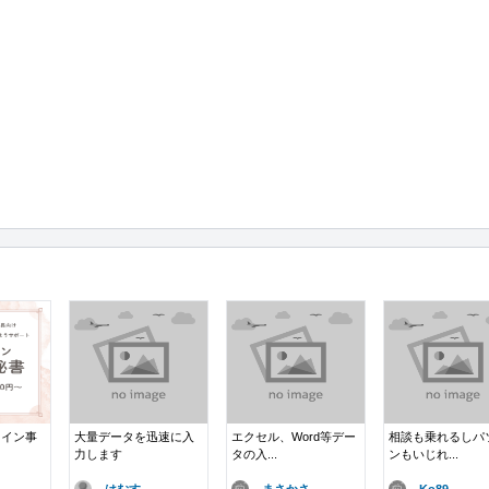
ライン事
大量データを迅速に入
エクセル、Word等デー
相談も乗れるしパ
力します
タの入...
ンもいじれ...