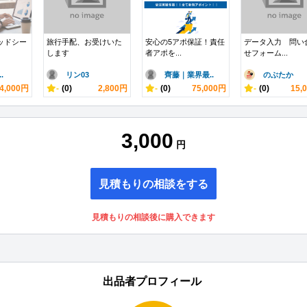
レッドシー
旅行手配、お受けいた
安心の5アポ保証！責任
データ入力 問い
します
者アポを...
せフォーム...
.
リン03
齊藤｜業界最..
のぶたか
4,000円
-
(0)
2,800円
-
(0)
75,000円
-
(0)
15,
3,000
円
見積もりの相談をする
見積もりの相談後に購入できます
出品者プロフィール