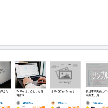
を抑えた
BtoBをはじめとした資
営業代行を行います
新規事業開発に伴
料作成...
場調査、資...
..
dai020..
tatsu1..
fumiak..
0,000円
-
(0)
10,000円
-
(0)
10,000円
-
(0)
49,