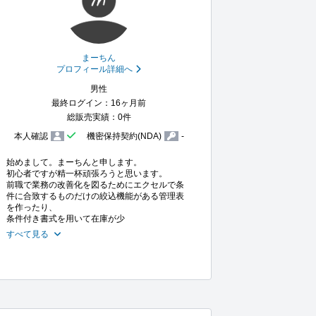
まーちん
プロフィール詳細へ
男性
最終ログイン：16ヶ月前
総販売実績：0件
本人確認
機密保持契約(NDA)
-
始めまして。まーちんと申します。

初心者ですが精一杯頑張ろうと思います。

前職で業務の改善化を図るためにエクセルで条
件に合致するものだけの絞込機能がある管理表
を作ったり、

条件付き書式を用いて在庫が少
すべて見る