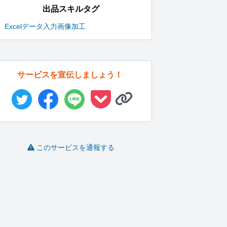
出品スキルタグ
Excel
データ入力
画像加工
サービスを宣伝しましょう！
このサービスを通報する
大規模データ入力を高
Excel等の関数に強みが
手書きの原稿等をワー
品質・スピ...
あり...
ドに起こす...
Hiraku..
satoko..
khm_ma..
-
(0)
10,000円
-
(0)
5,000円
-
(0)
1,000円