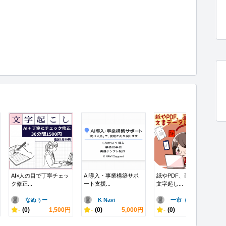
AI×人の目で丁寧チェッ
AI導入・事業構築サポ
紙やPDF、画像からの
ク修正...
ート支援...
文字起し...
なぬぅー
K Navi
一市（かずい..
-
(0)
1,500円
-
(0)
5,000円
-
(0)
1,300円