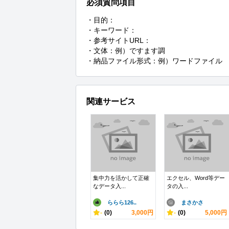
必須質問項目
・目的：

・キーワード：

・参考サイトURL：

・文体：例）ですます調

・納品ファイル形式：例）ワードファイル
関連サービス
集中力を活かして正確
エクセル、Word等デー
なデータ入...
タの入...
ららら126..
まさかさ
-
(0)
3,000円
-
(0)
5,000円