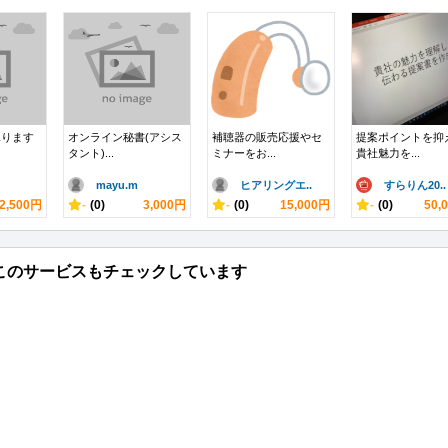
承ります
オンライン秘書(アシス
補聴器の販売応援やセ
提案ポイントを抑
タント)...
ミナーをお...
貴社魅力を...
mayu.m
ヒアリングエ..
すらりん20..
2,500円
-
(0)
3,000円
-
(0)
15,000円
-
(0)
50,
このサービスもチェックしています