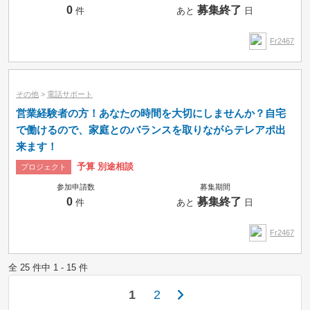
0
募集終了
件
あと
日
Fr2467
その他
>
電話サポート
営業経験者の方！あなたの時間を大切にしませんか？自宅
で働けるので、家庭とのバランスを取りながらテレアポ出
来ます！
予算 別途相談
プロジェクト
参加申請数
募集期間
0
募集終了
件
あと
日
Fr2467
全 25 件中 1 - 15 件
1
2