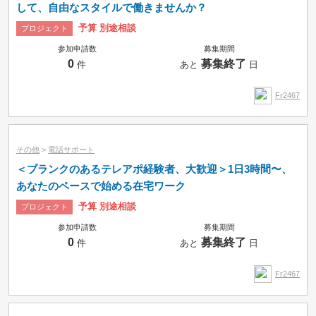
して、自由なスタイルで働きませんか？
予算 別途相談
プロジェクト
参加申請数
募集期間
0
募集終了
件
あと
日
Fr2467
その他
>
電話サポート
＜ブランクのあるテレアポ経験者、大歓迎＞1日3時間〜、
あなたのペースで始める在宅ワーク
予算 別途相談
プロジェクト
参加申請数
募集期間
0
募集終了
件
あと
日
Fr2467