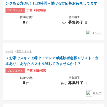
ンクある方OK！1日3時間～働ける方応募お待ちしてます
予算 別途相談
プロジェクト
参加申請数
募集期間
0
募集終了
件
あと
日
Fr2467
その他
>
電話サポート
＜お家でスキマで稼ぐ！テレアポ経験者急募＞リスト・台
本あり！あなたのスキル試してみませんか？？
予算 別途相談
プロジェクト
参加申請数
募集期間
0
募集終了
件
あと
日
Fr2467