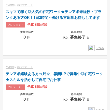
その他
>
電話サポート
スキマで稼ぐ◎人気の在宅ワーク★テレアポ未経験・ブラ
ンクある方OK！1日3時間～働ける方応募お待ちしてます
予算 別途相談
プロジェクト
参加申請数
募集期間
0
募集終了
件
あと
日
Fr2467
その他
>
電話サポート
テレアポ経験ある方⇒只今、報酬UPで募集中◎在宅ワーク
★スキルを活かして自宅でお仕事
予算 別途相談
プロジェクト
参加申請数
募集期間
0
募集終了
件
あと
日