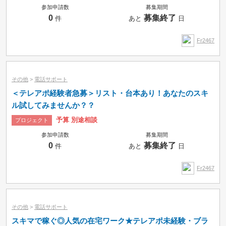
参加申請数
募集期間
0
募集終了
件
あと
日
Fr2467
その他
>
電話サポート
＜テレアポ経験者急募＞リスト・台本あり！あなたのスキ
ル試してみませんか？？
予算 別途相談
プロジェクト
参加申請数
募集期間
0
募集終了
件
あと
日
Fr2467
その他
>
電話サポート
スキマで稼ぐ◎人気の在宅ワーク★テレアポ未経験・ブラ