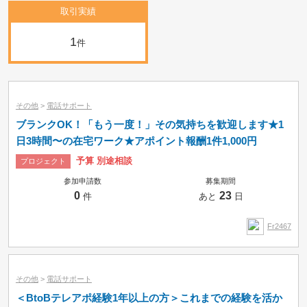
取引実績
1
件
その他
>
電話サポート
ブランクOK！「もう一度！」その気持ちを歓迎します★1
日3時間〜の在宅ワーク★アポイント報酬1件1,000円
予算 別途相談
プロジェクト
参加申請数
募集期間
0
23
件
あと
日
Fr2467
その他
>
電話サポート
＜BtoBテレアポ経験1年以上の方＞これまでの経験を活か