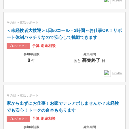
Fr2467
その他
>
電話サポート
＜未経験者大歓迎＞1日50コール・3時間～お仕事OK！サポ
ート体制バッチリなので安心して挑戦できます
予算 別途相談
プロジェクト
参加申請数
募集期間
0
募集終了
件
あと
日
Fr2467
その他
>
電話サポート
家から出ずにお仕事！お家でテレアポしませんか？未経験
でも安心！トークの台本もあります
予算 別途相談
プロジェクト
参加申請数
募集期間