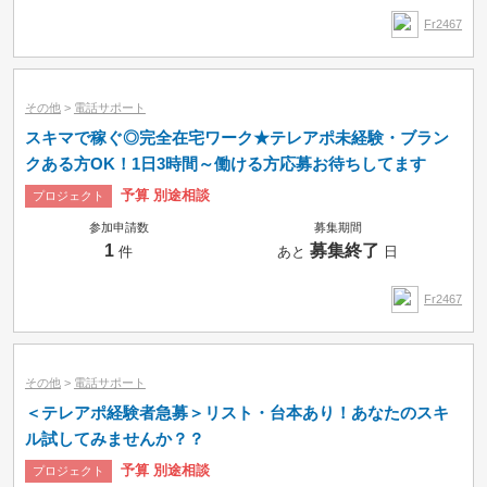
Fr2467
その他
>
電話サポート
スキマで稼ぐ◎完全在宅ワーク★テレアポ未経験・ブラン
クある方OK！1日3時間～働ける方応募お待ちしてます
予算 別途相談
プロジェクト
参加申請数
募集期間
1
募集終了
件
あと
日
Fr2467
その他
>
電話サポート
＜テレアポ経験者急募＞リスト・台本あり！あなたのスキ
ル試してみませんか？？
予算 別途相談
プロジェクト