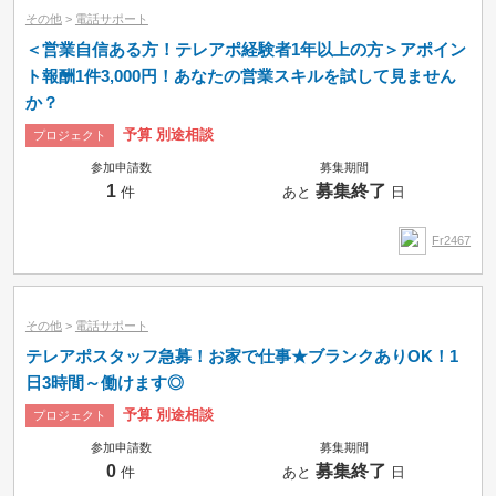
その他
>
電話サポート
＜営業自信ある方！テレアポ経験者1年以上の方＞アポイン
ト報酬1件3,000円！あなたの営業スキルを試して見ません
か？
予算 別途相談
プロジェクト
参加申請数
募集期間
1
募集終了
件
あと
日
Fr2467
その他
>
電話サポート
テレアポスタッフ急募！お家で仕事★ブランクありOK！1
日3時間～働けます◎
予算 別途相談
プロジェクト
参加申請数
募集期間
0
募集終了
件
あと
日