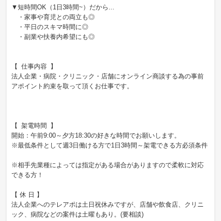
▼短時間OK（1日3時間~）だから...
・家事や育児との両立も◎
・平日のスキマ時間に◎
・副業や扶養内希望にも◎
【 仕事内容 】
法人企業・病院・クリニック・店舗にオンライン商談する為の事前
アポイント約束を取って頂くお仕事です。
【 架電時間 】
開始：午前9:00～夕方18:30の好きな時間でお願いします。
※最低条件として週3日働ける方で1日3時間～架電できる方必須条件
※相手先業種によっては指定がある場合がありますので柔軟に対応
できる方！
【 休 日 】
法人企業へのテレアポは土日祝休みですが、店舗や飲食店、クリニ
ック、病院などの案件は土曜もあり。(要相談)