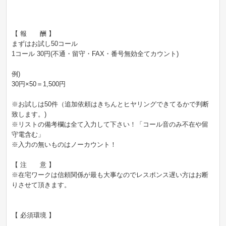
【 報 酬 】
まずはお試し50コール
1コール 30円(不通・留守・FAX・番号無効全てカウント)
例)
30円×50＝1,500円
※お試しは50件（追加依頼はきちんとヒヤリングできてるかで判断
致します。)
※リストの備考欄は全て入力して下さい！「コール音のみ不在や留
守電含む」
※入力の無いものはノーカウント！
【 注 意 】
※在宅ワークは信頼関係が最も大事なのでレスポンス遅い方はお断
りさせて頂きます。
【 必須環境 】