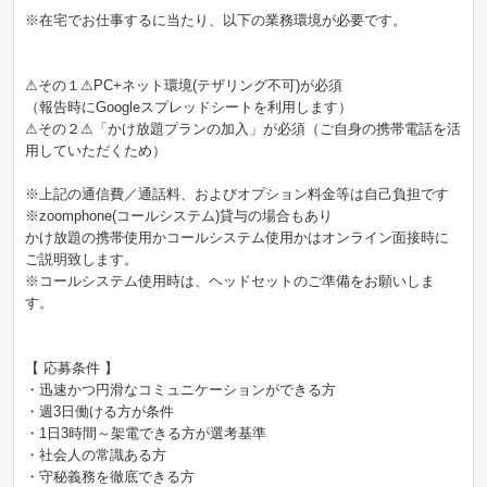
※在宅でお仕事するに当たり、以下の業務環境が必要です。
⚠その１⚠PC+ネット環境(テザリング不可)が必須
（報告時にGoogleスプレッドシートを利用します）
⚠その２⚠「かけ放題プランの加入」が必須（ご自身の携帯電話を活
用していただくため）
※上記の通信費／通話料、およびオプション料金等は自己負担です
※zoomphone(コールシステム)貸与の場合もあり
かけ放題の携帯使用かコールシステム使用かはオンライン面接時に
ご説明致します。
※コールシステム使用時は、ヘッドセットのご準備をお願いしま
す。
【 応募条件 】
・迅速かつ円滑なコミュニケーションができる方
・週3日働ける方が条件
・1日3時間～架電できる方が選考基準
・社会人の常識ある方
・守秘義務を徹底できる方