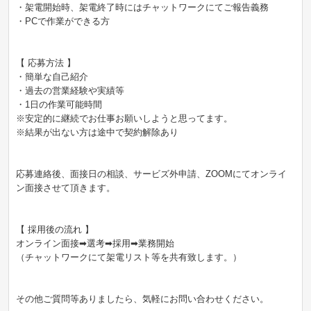
・架電開始時、架電終了時にはチャットワークにてご報告義務
・PCで作業ができる方
【 応募方法 】
・簡単な自己紹介
・過去の営業経験や実績等
・1日の作業可能時間
※安定的に継続でお仕事お願いしようと思ってます。
※結果が出ない方は途中で契約解除あり
応募連絡後、面接日の相談、サービズ外申請、ZOOMにてオンライ
ン面接させて頂きます。
【 採用後の流れ 】
オンライン面接➡︎選考➡︎採用➡︎業務開始
（チャットワークにて架電リスト等を共有致します。）
その他ご質問等ありましたら、気軽にお問い合わせください。