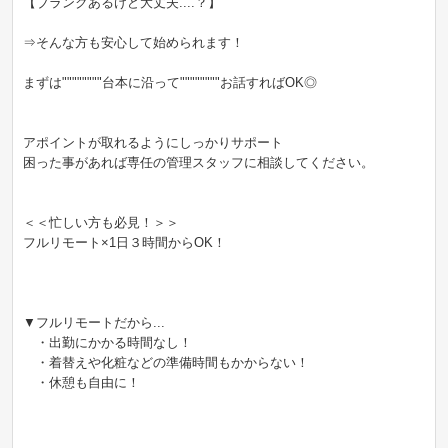
【ブランクあるけど大丈夫....？】
⇒そんな方も安心して始められます！
まずは""""""""台本に沿って""""""""お話すればOK◎
アポイントが取れるようにしっかりサポート
困った事があれば専任の管理スタッフに相談してください。
＜＜忙しい方も必見！＞＞
フルリモート×1日３時間からOK！
▼フルリモートだから...
・出勤にかかる時間なし！
・着替えや化粧などの準備時間もかからない！
・休憩も自由に！