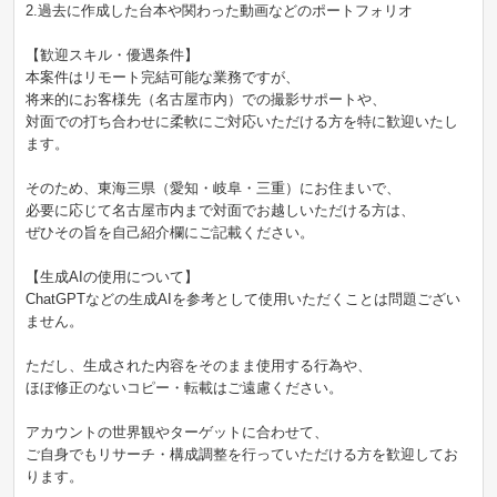
2.過去に作成した台本や関わった動画などのポートフォリオ
【歓迎スキル・優遇条件】
本案件はリモート完結可能な業務ですが、
将来的にお客様先（名古屋市内）での撮影サポートや、
対面での打ち合わせに柔軟にご対応いただける方を特に歓迎いたし
ます。
そのため、東海三県（愛知・岐阜・三重）にお住まいで、
必要に応じて名古屋市内まで対面でお越しいただける方は、
ぜひその旨を自己紹介欄にご記載ください。
【生成AIの使用について】
ChatGPTなどの生成AIを参考として使用いただくことは問題ござい
ません。
ただし、生成された内容をそのまま使用する行為や、
ほぼ修正のないコピー・転載はご遠慮ください。
アカウントの世界観やターゲットに合わせて、
ご自身でもリサーチ・構成調整を行っていただける方を歓迎してお
ります。