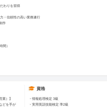
だわりを習得

力・信頼性の高い業務遂行

作

時間）

資格
営業）】

・情報処理検定 3級

などを手が
・実用英語技能検定 準2級
