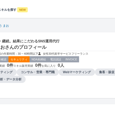
スキルを探す
NEW
う まお
・継続。結果にこだわるSNS運用代行
まおさんのプロフィール
週の作業時間：30 ~ 40時間以下
女性
30代前半
サービス
フリーランス
未確認
セキュリティ
NDA未締結
電話認証
INVOICE
0件
0件
0人
実績
スキル販売実績
お気に入り
ケティング
コンサル・営業・専門職
Webマーケティング
集客・販促
析・データ分析