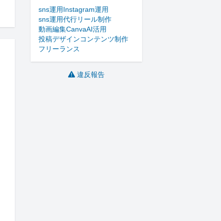
sns運用
Instagram運用
sns運用代行
リール制作
動画編集
Canva
AI活用
投稿デザイン
コンテンツ制作
フリーランス
違反報告