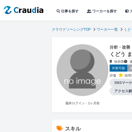
仕事を探す
ワーカーを探す
クラウドソーシングTOP
ワーカー一覧
くど
分析・改善
くどう 
秋田県
作業可能
-
評価
採用
SNSマー
アクセス解
最終ログイン：2ヶ月前
スキル