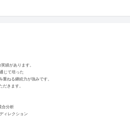
実績があります。

通じて培った

み重ねる継続力が強みです。

だきます。

競合分析

ディレクション
