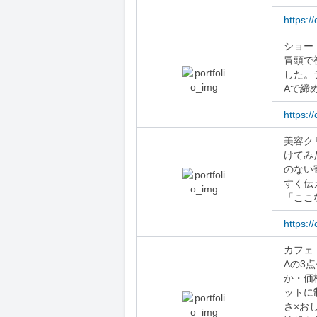
https:/
ショー
冒頭で
した。
Aで締
https:
美容ク
けてみ
のない
すく伝
「ここ
https:/
カフェ
Aの3
か・価
ットに
さ×お