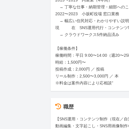
2015〜2019　内装業（4年間）

　→ 丁寧な仕事・納期管理・細部へのこ
2022〜2023　小坂町役場 窓口業務

　→ 幅広い住民対応・わかりやすい説明
現　　　在　SNS運用代行・コンテンツ制
　→ クラウドワークス5件納品済み

【稼働条件】

稼働時間：平日 9:00〜14:00（週20〜25
時給：1,500円〜

投稿作成：2,000円 ／ 投稿

リール制作：2,500〜3,000円 ／ 本

※料金は案件内容により応相談"
職歴
【SNS運用・コンテンツ制作（現在／自
動画編集・文字起こし・SNS用画像制作