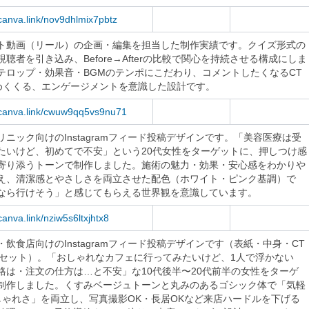
/canva.link/nov9dhlmix7pbtz
ト動画（リール）の企画・編集を担当した制作実績です。クイズ形式の
視聴者を引き込み、Before→Afterの比較で関心を持続させる構成にしま
テロップ・効果音・BGMのテンポにこだわり、コメントしたくなるCT
めくくる、エンゲージメントを意識した設計です。
//canva.link/cwuw9qq5vs9nu71
リニック向けのInstagramフィード投稿デザインです。「美容医療は受
たいけど、初めてで不安」という20代女性をターゲットに、押しつけ感
寄り添うトーンで制作しました。施術の魅力・効果・安心感をわかりや
え、清潔感とやさしさを両立させた配色（ホワイト・ピンク基調）で
なら行けそう」と感じてもらえる世界観を意識しています。
/canva.link/nziw5s6ltxjhtx8
・飲食店向けのInstagramフィード投稿デザインです（表紙・中身・CT
点セット）。「おしゃれなカフェに行ってみたいけど、1人で浮かない
格は・注文の仕方は…と不安」な10代後半〜20代前半の女性をターゲ
制作しました。くすみベージュトーンと丸みのあるゴシック体で「気軽
しゃれさ」を両立し、写真撮影OK・長居OKなど来店ハードルを下げる