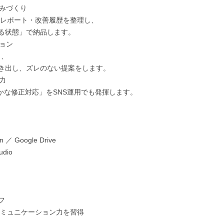
みづくり

レポート・改善履歴を整理し、

る状態」で納品します。

ョン

、

き出し、ズレのない提案をします。



かな修正対応」をSNS運用でも発揮します。

Google Drive

dio



ミュニケーション力を習得
