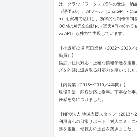
け、クラウドワークスで5件の受注・納
（評価5.0）。AIツール（ChatGPT・Clau
a）を実務で活用し、効率的な制作体制
OOMのAI完全自動化（楽天API×n8n×Claud
va API）も独力で実現しています。

【小坂町役場 窓口業務（2022〜2023
職員）】

幅広い住民対応・正確な情報伝達を担当
ズを的確に汲み取る対応力を培いました。
【内装業（2015〜2019／4年間）】

現場作業・顧客対応に従事。丁寧な仕事
任感を身につけました。

【NPO法人 地域支援スタッフ（2013〜20
利用者への日常サポート・対人コミュニ
務を担当。傾聴力の土台を築きました。
