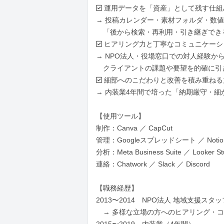
✅ 運用データを「資産」として残す仕組
→ 投稿カレンダー・素材フォルダ・数値
　「後から検索・再利用・引き継ぎでき
✅ ヒアリング力と丁寧なコミュニケーシ
→ NPO法人・役場窓口での対人経験から
　クライアントの課題や要望を的確に引
✅ 細部へのこだわりと改善を積み重ねる力
→ 内装業4年間で培った「納期厳守・細
【使用ツール】

制作：Canva ／ CapCut

管理：Googleスプレッドシート ／ Notion ／ 
分析：Meta Business Suite ／ Looker Stu
連絡：Chatwork ／ Slack ／ Discord

【職務経歴】

2013〜2014　NPO法人 地域支援スタッフ
　→ 多様な立場の方へのヒアリング・コ