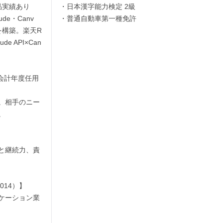
品実績あり
・日本漢字能力検定 2級

de・Canv
・普通自動車第一種免許
を構築。楽天R
e API×Can
／会計年度任用
。相手のニー


と継続力、責
14）】

ケーション業