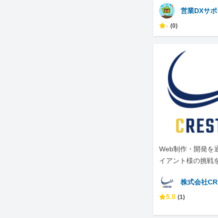
営業DXサ
-
(0)
Web制作・開発を
イアント様の挑戦
ています。
株式会社CR
5.0
(1)