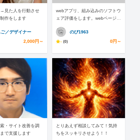
→見た人を行動させ
webアプリ、組み込みのソフトウ
制作をします
ェア評価をします。webページの
スクレイピングもします。
んご／デザイナー
のび1963
2,000円～
-
0円～
(0)
I検索・サイト改善を調
とりあえず相談してみて！気持
まで支援します
ちをスッキリさせよう！！