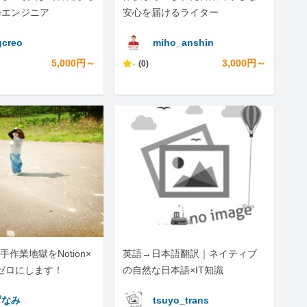
務エンジニア
安心を届けるライター
creo
miho_anshin
5,000円～
-
3,000円～
(0)
作業地獄をNotion×
英語→日本語翻訳｜ネイティブ
でゼロにします！
の自然な日本語×IT知識
ずなみ
tsuyo_trans