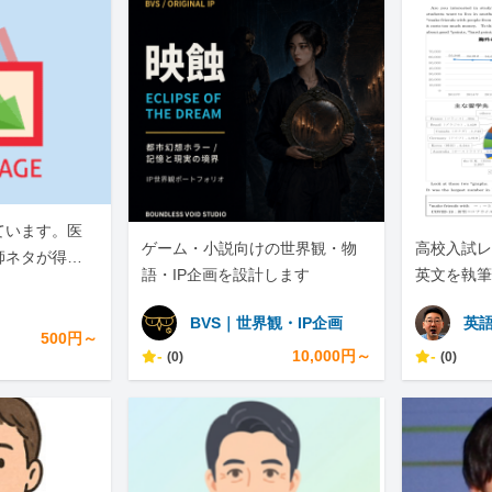
ています。医
ゲーム・小説向けの世界観・物
高校入試レ
師ネタが得意
語・IP企画を設計します
英文を執筆
BVS｜世界観・IP企画
英
500円～
-
10,000円～
-
(0)
(0)