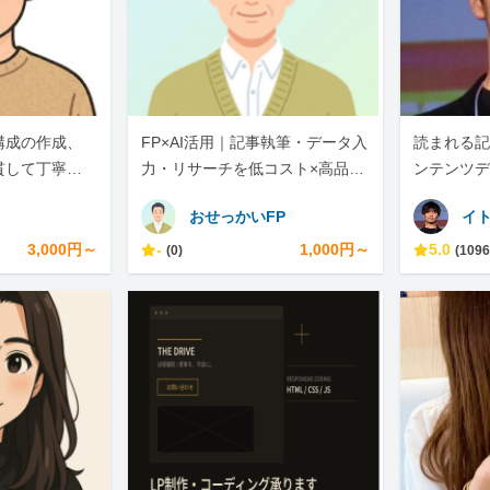
構成の作成、
FP×AI活用｜記事執筆・データ入
読まれる記
貫して丁寧に
力・リサーチを低コスト×高品質
ンテンツデ
で
おせっかいFP
イ
3,000円～
-
1,000円～
5.0
(0)
(1096