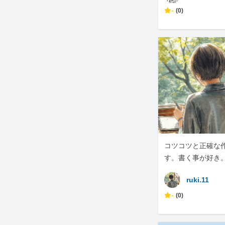
-
(0)
コツコツと正確な
す。書く事が好き
ruki.11
-
(0)