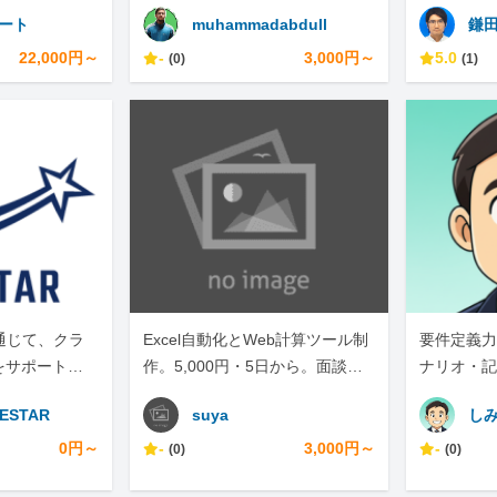
ポート
muhammadabdull
鎌
22,000円～
-
3,000円～
5.0
(0)
(1)
通じて、クラ
Excel自動化とWeb計算ツール制
要件定義力
をサポートし
作。5,000円・5日から。面談な
ナリオ・記
しテキスト完結
ESTAR
suya
し
0円～
-
3,000円～
-
(0)
(0)