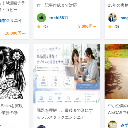
｜AI漫画チラ
作・記事作成まで対応
25年の実
成・コピー・S
toshi8811
meg
集客クリエイ
-
3,000円～
-
(0)
(0)
10,000円～
-Seikoを実現
中小企業の手
課題を理解し、最後まで形にす
や業務の効率
AI×GAS
るフルスタックエンジニア
任せくださ
o
み