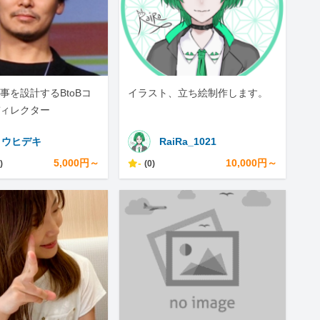
事を設計するBtoBコ
イラスト、立ち絵制作します。
ィレクター
トウヒデキ
RaiRa_1021
5,000円～
-
10,000円～
)
(0)