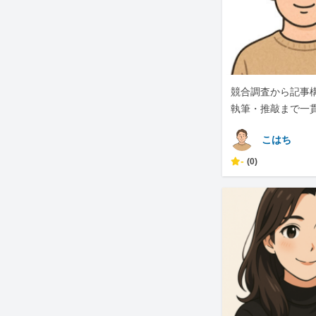
競合調査から記事
執筆・推敲まで一
対応します
こはち
-
(0)