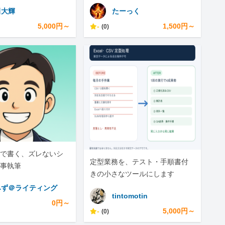
田大輝
たーっく
5,000円～
-
1,500円～
(0)
で書く、ズレないシ
定型業務を、テスト・手順書付
事執筆
きの小さなツールにします
みず＠ライティング
tintomotin
0円～
-
5,000円～
(0)