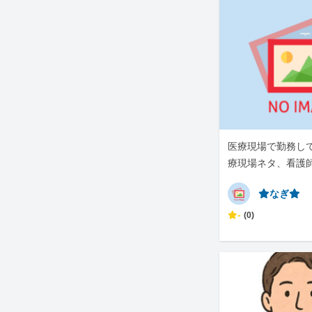
医療現場で勤務し
療現場ネタ、看護
です。
⭐︎なぎ⭐︎
-
(0)