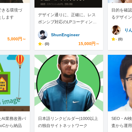
できる環境づ
目的を確認
デザイン通りに、正確に。レス
たします
るデザイン
ポンシブ対応のLPコーディング
承ります
り
ShunEngineer
5,000円～
-
(0)
-
15,000円～
(0)
AI業務改善パ
日本語リンクビルダー|1000以上
SEO・A
oCから納品
の独自サイトネットワーク
査から運用