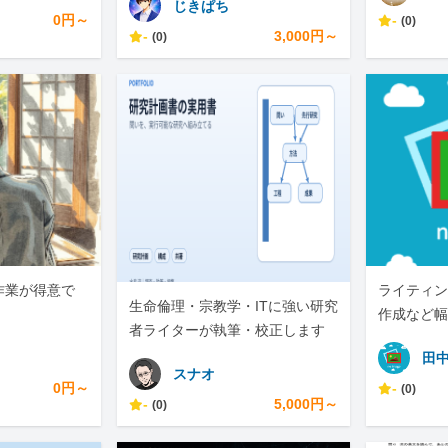
じきぱち
0円～
-
(0)
-
3,000円～
(0)
作業が得意で
ライティン
生命倫理・宗教学・ITに強い研究
。
作成など幅
者ライターが執筆・校正します
田
スナオ
0円～
-
(0)
-
5,000円～
(0)