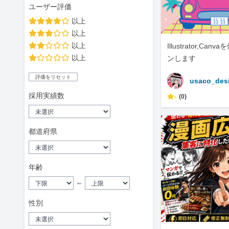
ユーザー評価
以上
以上
以上
Illustrator,Ca
以上
ンします
評価をリセット
usaco_des
採用実績数
-
(0)
都道府県
年齢
～
性別