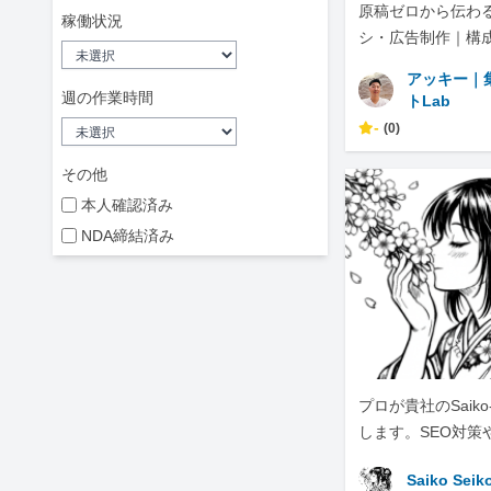
原稿ゼロから伝わる
稼働状況
シ・広告制作｜構
NS展開まで
アッキー｜
週の作業時間
トLab
-
(0)
その他
本人確認済み
NDA締結済み
プロが貴社のSaiko
します。SEO対策
化は、ぜひ私にお
Saiko Seik
い。