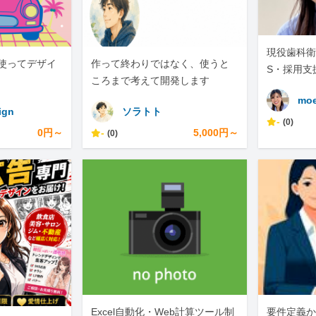
現役歯科衛
nvaを使ってデザイ
作って終わりではなく、使うと
S・採用支
ころまで考えて開発します
moe
ign
ソラトト
-
(0)
0円～
-
5,000円～
(0)
Excel自動化・Web計算ツール制
要件定義か