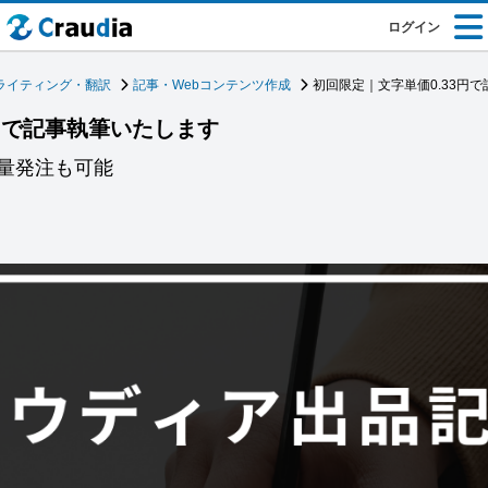
ログイン
ライティング・翻訳
記事・Webコンテンツ作成
初回限定｜文字単価0.33円
円で記事執筆いたします
量発注も可能