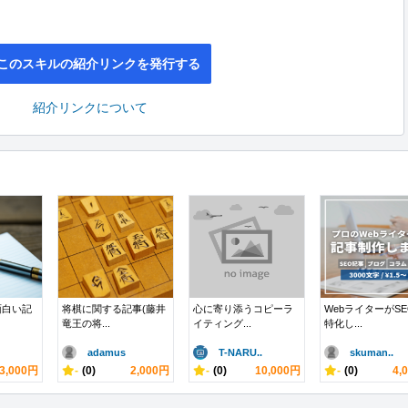
このスキルの紹介リンクを発行する
紹介リンクについて
面白い記
将棋に関する記事(藤井
心に寄り添うコピーラ
WebライターがS
竜王の将...
イティング...
特化し...
adamus
T-NARU..
skuman..
3,000円
-
(0)
2,000円
-
(0)
10,000円
-
(0)
4,