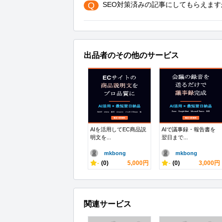
Q
SEO対策済みの記事にしてもらえます
出品者のその他のサービス
AIを活用してEC商品説
AIで議事録・報告書を
明文を...
翌日まで...
mkbong
mkbong
-
(0)
5,000円
-
(0)
3,000円
関連サービス