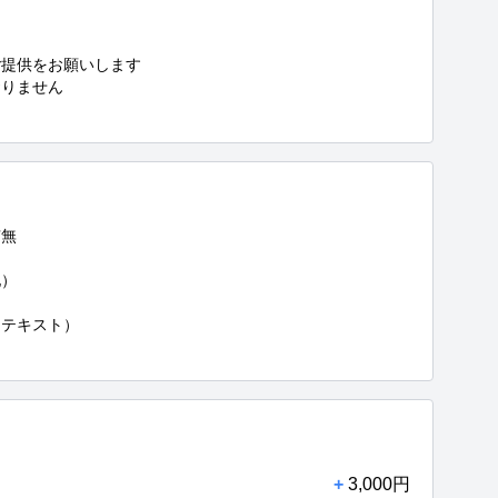
提供をお願いします

りません

無

）

／テキスト）

+
3,000円