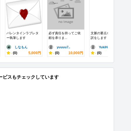
バレンタインラブレタ
必ず責任を持ってご依
文脈の要点を掴んだ翻
ー執筆します
頼を承りま...
訳をします
しなもん
yuuuu7..
YukiHa..
-
(0)
5,000円
-
(0)
10,000円
-
(0)
10,000円
ービスもチェックしています