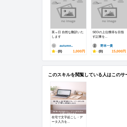
英→日 自然な翻訳いた
SEOの上位獲得を目指
します
す記事を...
autumn..
野本一貴
-
(0)
1,000円
-
(0)
15,000円
このスキルを閲覧している人はこのサ
在宅で文字起こし・デ
ータ入力を...