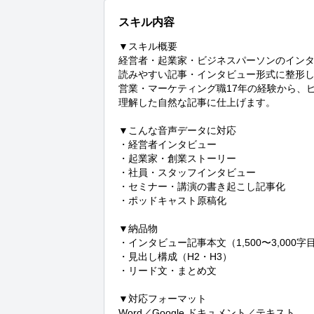
スキル内容
▼スキル概要

経営者・起業家・ビジネスパーソンのインタ
読みやすい記事・インタビュー形式に整形し
営業・マーケティング職17年の経験から、ビ
理解した自然な記事に仕上げます。

▼こんな音声データに対応

・経営者インタビュー

・起業家・創業ストーリー

・社員・スタッフインタビュー

・セミナー・講演の書き起こし記事化

・ポッドキャスト原稿化

▼納品物

・インタビュー記事本文（1,500〜3,000字目
・見出し構成（H2・H3）

・リード文・まとめ文

▼対応フォーマット

Word／Google ドキュメント／テキスト
