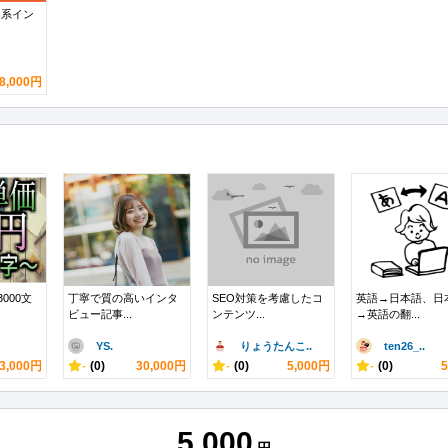
ス系イン
8,000円
3000文
丁寧で質の高いインタ
SEO対策を考慮したコ
英語→日本語、日
ビュー記事...
ンテンツ...
→英語の翻...
YS.
りょうたんこ..
ten26_..
3,000円
-
(0)
30,000円
-
(0)
5,000円
-
(0)
5,000