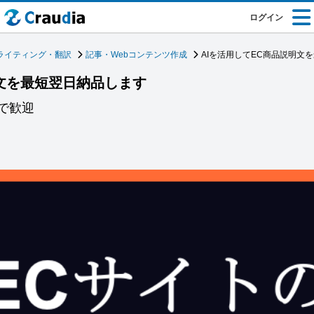
ログイン
ライティング・翻訳
記事・Webコンテンツ作成
AIを活用してEC商品説明文
明文を最短翌日納品します
で歓迎