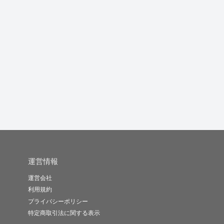
高い言語化能力を活か
経営層に数字で理解で
医療(心療内科、医療倫
して、理解...
きるppt...
理、訪問...
足
つみきみつ
てつろー
su0714
-
(0)
10,000円
-
(0)
3,000円
-
(0)
15,000円
運営情報
運営会社
利用規約
プライバシーポリシー
特定商取引法に関する表示