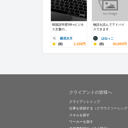
韓国語学歴3年×ビジネ
物語を読んでアドバイ
ス文書の...
スできます
鏡花水月
はねっこ
-
(0)
1,100円
-
(0)
30,000円
クライアントの皆様へ
クライアントトップ
仕事を依頼する（クラウドソーシング
スキルを探す
ワーカーを探す