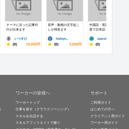
テーマに沿った記事代
音声・動画の文字起こ
中国語・英語を高い精
行が出来ます
しが得意ます
度で日本語...
いつすけ
hideyo..
xiaosh..
-
(0)
10,000円
-
(0)
5,000円
-
(0)
10,000円
ワーカーの皆様へ
サポート
ワーカートップ
ご利用ガイド
）
仕事を探す（クラウドソーシング）
はじめての方へ
スキルを出品する
クライアント用ガイド
スキルアフィリエイトで稼ぐ
ワーカー用ガイド