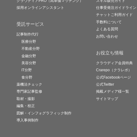
クラウディアPRO（高単価マッチング）
スキル販売ガイド
採用オンラインアシスタント
仕事受発注ガイドライン
チャットご利用ガイド
手数料について
受託サービス
よくある質問
記事制作代行
お問い合わせ
医療分野
不動産分野
お役立ち情報
金融分野
美容分野
クラウディア会員特典
IT分野
Crarepo（クラレポ）
食分野
公式Facebookページ
薬機法チェック
公式Twitter
専門家記事監修
掲載メディア様一覧
取材・撮影
サイトマップ
編集・校正
図解・インフォグラフィック制作
導入事例制作