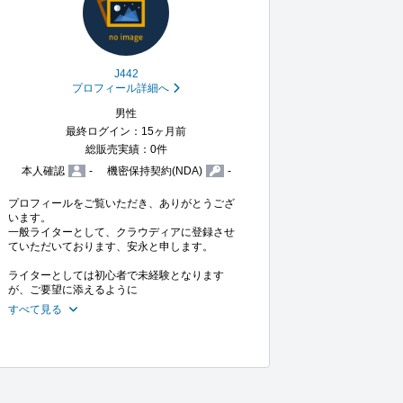
J442
プロフィール詳細へ
男性
最終ログイン：15ヶ月前
総販売実績：0件
本人確認
-
機密保持契約(NDA)
-
プロフィールをご覧いただき、ありがとうござ
います。

一般ライターとして、クラウディアに登録させ
ていただいております、安永と申します。

ライターとしては初心者で未経験となります
が、ご要望に添えるように
すべて見る