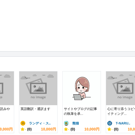
つ読みや
英語翻訳・通訳ます
サイトやブログの記事
心に寄り添うコピ
の執筆を承...
イティング...
ランディ・ス..
熊猫
T-NARU..
0,000円
-
(0)
10,000円
-
(0)
10,000円
-
(0)
10,