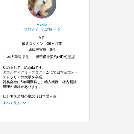
Makita
プロフィール詳細へ
女性
最終ログイン：36ヶ月前
総販売実績：0件
本人確認
-
機密保持契約(NDA)
-
初めまして、Makitaです。

ダブルディグリープログラムにて日本及びオー
ストラリアの大学を卒業。

貿易会社に5年間勤務し、輸入業務・社内翻訳・
経理の経験があります。

ビジネス全般の翻訳（日本語⇔英
すべて見る