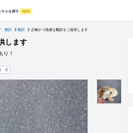
スキルを探す
NEW
グ・翻訳
翻訳
正確かつ迅速な翻訳をご提供します
供します
あり！
り
0