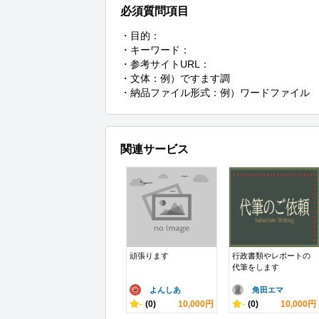
必須質問項目
・目的：

・キーワード：

・参考サイトURL：

・文体：例）ですます調

・納品ファイル形式：例）ワードファイル
関連サービス
頑張ります
行政書類やレポートの
代筆をします
よんしあ
角田エマ
-
(0)
10,000円
-
(0)
10,000円