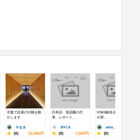
言葉で読者の行動を動
日本語、英語圏の代
HSK6級得点率70%以上
かします
筆、レポート...
の実...
やまき
MYCA
akila_..
-
(0)
10,000円
-
(0)
1,500円
-
(0)
5,000円