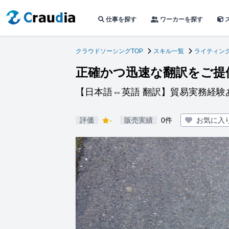
仕事を探す
ワーカーを探す
クラウドソーシングTOP
スキル一覧
ライティン
正確かつ迅速な翻訳をご提
【日本語⇔英語 翻訳】貿易実務経験
評価
-
販売実績
0件
お気に入