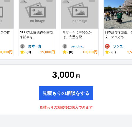
ングの作
SEOの上位獲得を目指
リサーチに時間をか
日本語⇆韓国語、
す記事を...
け、完璧な記...
文、短文どち...
野本一貴
pencha..
ソンユ
0,000円
-
(0)
15,000円
-
(0)
10,000円
-
(0)
1,
3,000
円
見積もりの相談をする
見積もりの相談後に購入できます