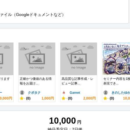
イル（Googleドキュメントなど）
ばります
正確かつ価値のある情
高品質な記事作成・レ
セミナー内容を1
報をお届け...
ビュー記事...
表現でき...
ー
クボタク
Garnet
きのしたゆ
0,000円
-
(0)
1,000円
-
(0)
2,000円
-
(0)
10,
10,000
円
納品予定日：7日後