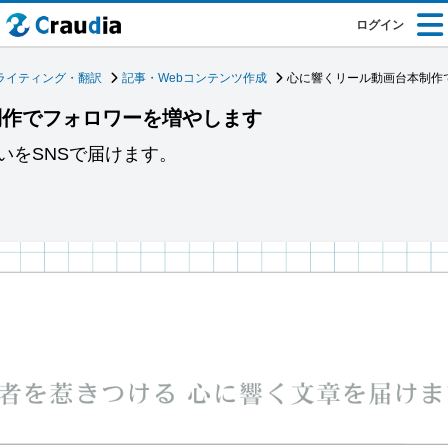
ログイン
ライティング・翻訳
記事・Webコンテンツ作成
心に響くリール動画台本制作
制作でフォロワーを増やします
いをSNSで届けます。