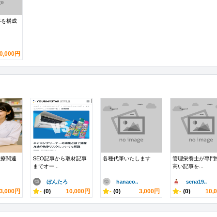
事を構成
0,000円
医療関連
SEO記事から取材記事
各種代筆いたします
管理栄養士が専門
までオー...
高い記事を...
ぼんたろ
hanaco..
sena19..
3,000円
-
(0)
10,000円
-
(0)
3,000円
-
(0)
10,