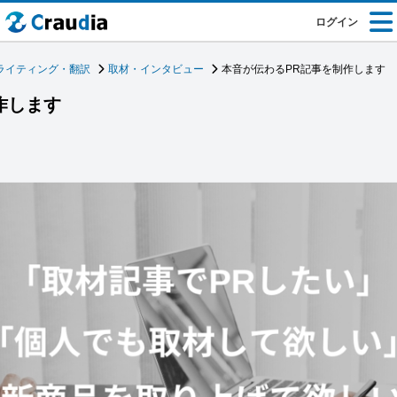
ログイン
ライティング・翻訳
取材・インタビュー
本音が伝わるPR記事を制作します
作します