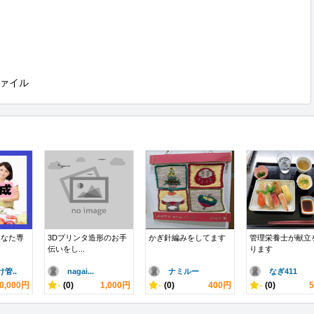
ァイル
あなた専
3Dプリンタ造形のお手
かぎ針編みをしてます
管理栄養士が献立
伝いをし...
ります
管..
nagai...
ナミルー
なぎ411
0,000円
-
(0)
1,000円
-
(0)
400円
-
(0)