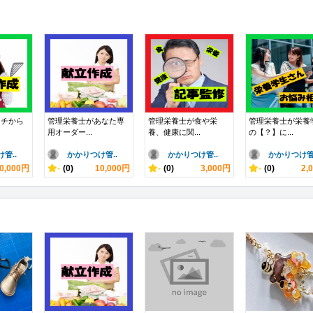
イチから
管理栄養士があなた専
管理栄養士が食や栄
管理栄養士が栄養
用オーダー...
養、健康に関...
の【？】に...
管..
かかりつけ管..
かかりつけ管..
かかりつけ管.
0,000円
-
(0)
10,000円
-
(0)
3,000円
-
(0)
2,