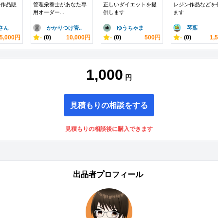
ト作品販
管理栄養士があなた専
正しいダイエットを提
レジン作品などを
用オーダー...
供します
ます
さん
かかりつけ管..
ゆうちゃま
琴葉
5,000円
-
(0)
10,000円
-
(0)
500円
-
(0)
1,
1,000
円
見積もりの相談をする
見積もりの相談後に購入できます
出品者プロフィール