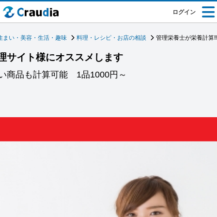
ログイン
住まい・美容・生活・趣味
料理・レシピ・お店の相談
管理栄養士が栄養計算
理サイト様にオススメします
商品も計算可能 1品1000円～