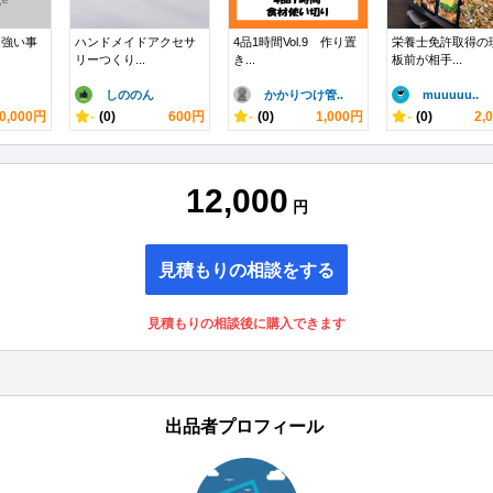
に強い事
ハンドメイドアクセサ
4品1時間Vol.9 作り置
栄養士免許取得の
リーつくり...
き...
板前が相手...
しののん
かかりつけ管..
muuuuu..
0,000円
-
(0)
600円
-
(0)
1,000円
-
(0)
2,
12,000
円
見積もりの相談をする
見積もりの相談後に購入できます
出品者プロフィール