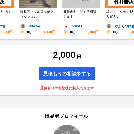
2 作り
現役アパレル店長がフ
趣味志向に関する相談
段取りキッチン13
ァッション...
します
り置きレ...
管..
hrm.oo
Shint3..
かかりつけ管.
1,000円
-
(0)
3,000円
-
(0)
1,000円
-
(0)
1,
2,000
円
見積もりの相談をする
見積もりの相談後に購入できます
出品者プロフィール