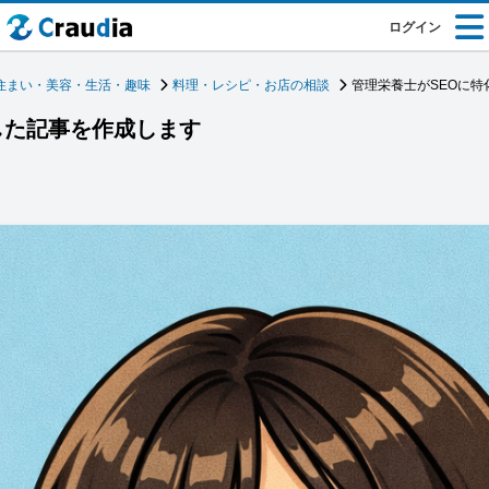
ログイン
住まい・美容・生活・趣味
料理・レシピ・お店の相談
管理栄養士がSEOに
した記事を作成します