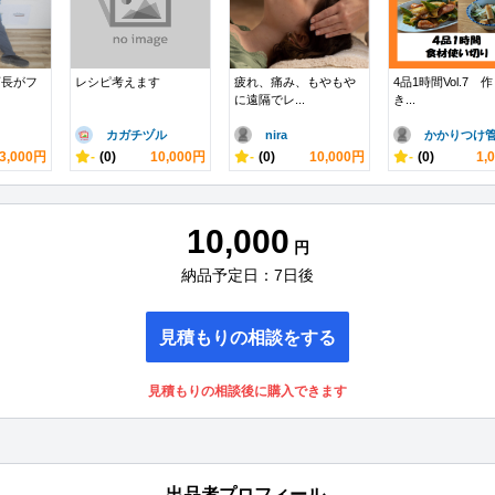
店長がフ
レシピ考えます
疲れ、痛み、もやもや
4品1時間Vol.7 
に遠隔でレ...
き...
カガチヅル
nira
かかりつけ管.
3,000円
-
(0)
10,000円
-
(0)
10,000円
-
(0)
1,
10,000
円
納品予定日：7日後
見積もりの相談をする
見積もりの相談後に購入できます
出品者プロフィール