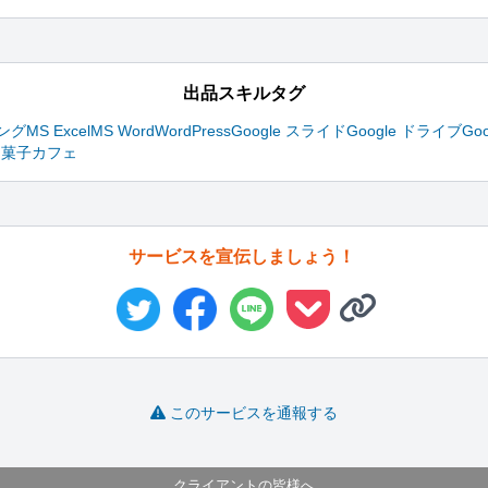
出品スキルタグ
ング
MS Excel
MS Word
WordPress
Google スライド
Google ドライブ
Go
和菓子
カフェ
サービスを宣伝しましょう！
このサービスを通報する
クライアントの皆様へ