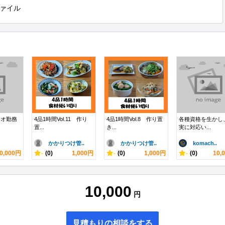
ァイル
ジオ勤務
4品1時間Vol.11 作り
4品1時間Vol.8 作り置
各種資格を生かし
置...
き...
実に対応い...
かかりつけ管..
かかりつけ管..
komach..
0,000円
-
(0)
1,000円
-
(0)
1,000円
-
(0)
10,
10,000
円
見積もりの相談をする