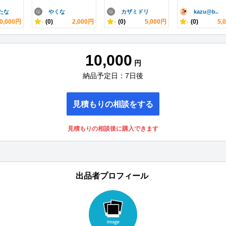
たな
やくな
カザミドリ
kazu@b..
0,000円
-
(0)
2,000円
-
(0)
5,000円
-
(0)
5,
10,000
円
納品予定日：7日後
見積もりの相談をする
見積もりの相談後に購入できます
出品者プロフィール