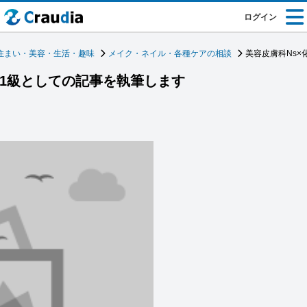
ログイン
住まい・美容・生活・趣味
メイク・ネイル・各種ケアの相談
美容皮膚科Ns
定1級としての記事を執筆します