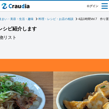
ログイン
住まい・美容・生活・趣味
料理・レシピ・お店の相談
4品1時間Vol.7 作
きレシピ紹介します
物リスト