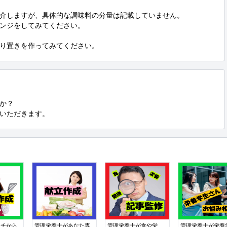
介しますが、具体的な調味料の分量は記載していません。

ンジをしてみてください。

り置きを作ってみてください。
か？

ていただきます。
イチから
管理栄養士があなた専
管理栄養士が食や栄
管理栄養士が栄養