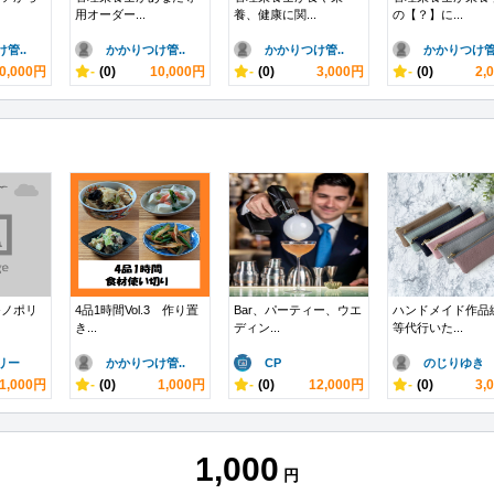
用オーダー...
養、健康に関...
の【？】に...
管..
かかりつけ管..
かかりつけ管..
かかりつけ管.
0,000円
-
(0)
10,000円
-
(0)
3,000円
-
(0)
2,
モノポリ
4品1時間Vol.3 作り置
Bar、パーティー、ウエ
ハンドメイド作品
き...
ディン...
等代行いた...
リー
かかりつけ管..
CP
のじりゆき
1,000円
-
(0)
1,000円
-
(0)
12,000円
-
(0)
3,
1,000
円