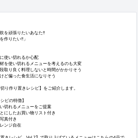
炊を頑張りたいあなた‼

作りたい‼」

に使い切れるか心配

材を使い切れるメニューを考えるのも大変

段取り良く料理しないと時間がかかりそう

けど偏った食生活になりそう

い切り作り置きレシピ】をご紹介します。

シピの特徴】

い切れるメニューをご提案

とにしたお買い物リスト付き

写真付き

レンジ自在

置きレシピ　Vol.7】で取り上げているメニューはこちらの4品で