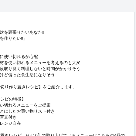
炊を頑張りたいあなた‼

作りたい‼」

に使い切れるか心配

材を使い切れるメニューを考えるのも大変

段取り良く料理しないと時間がかかりそう

けど偏った食生活になりそう

い切り作り置きレシピ】をご紹介します。

シピの特徴】

い切れるメニューをご提案

とにしたお買い物リスト付き

写真付き

レンジ自在

置きレシピ　Vol.10】で取り上げているメニューはこちらの4品で