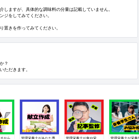
介しますが、具体的な調味料の分量は記載していません。

ンジをしてみてください。

り置きを作ってみてください。
か？

ていただきます。
イチから
管理栄養士があなた専
管理栄養士が食や栄
管理栄養士が栄養