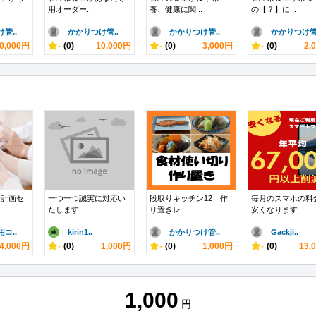
用オーダー...
養、健康に関...
の【？】に...
管..
かかりつけ管..
かかりつけ管..
かかりつけ管.
0,000円
-
(0)
10,000円
-
(0)
3,000円
-
(0)
2,
金計画セ
一つ一つ誠実に対応い
段取りキッチン12 作
毎月のスマホの料
たします
り置きレ...
安くなります
コ..
kirin1..
かかりつけ管..
Gackji..
4,000円
-
(0)
1,000円
-
(0)
1,000円
-
(0)
13,
1,000
円