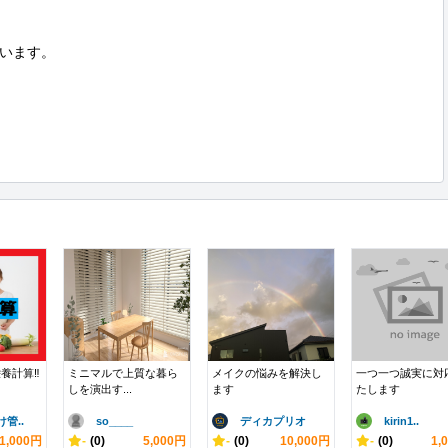
います。

養計算‼
ミニマルで上質な暮ら
メイクの悩みを解決し
一つ一つ誠実に対
しを演出す...
ます
たします
管..
so____
ディカプリオ
kirin1..
1,000円
-
(0)
5,000円
-
(0)
10,000円
-
(0)
1,