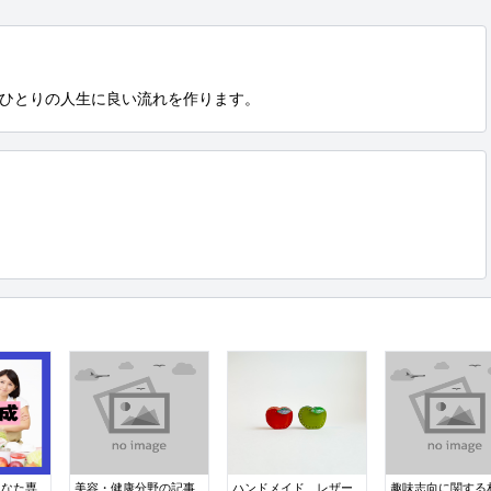
ひとりの人生に良い流れを作ります。
あなた専
美容・健康分野の記事
ハンドメイド、レザー
趣味志向に関する