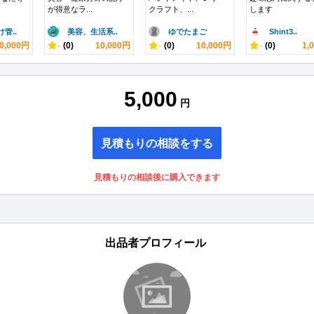
が得意なラ...
クラフト、...
します
管..
美容、生活系..
ゆでたまご
Shint3..
0,000円
-
(0)
10,000円
-
(0)
10,000円
-
(0)
1,
5,000
円
見積もりの相談をする
見積もりの相談後に購入できます
出品者プロフィール