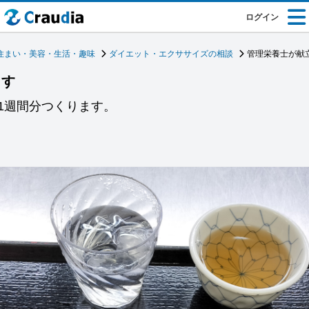
ログイン
住まい・美容・生活・趣味
ダイエット・エクササイズの相談
管理栄養士が献
ます
1週間分つくります。