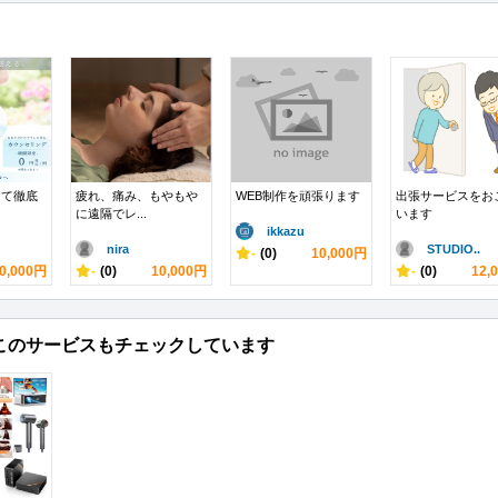
けて徹底
疲れ、痛み、もやもや
WEB制作を頑張ります
出張サービスをお
に遠隔でレ...
います
ikkazu
nira
STUDIO..
-
(0)
10,000円
0,000円
-
(0)
10,000円
-
(0)
12,
このサービスもチェックしています