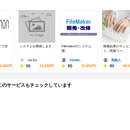
などで自
システムを開発します
Filemakerのシステム
検索結果のサジェ
開...
ト、関連ワー...
Ha Do
FileMa..
削除人
0,000円
-
(0)
10,000円
-
(0)
25,000円
-
(0)
80,
このサービスもチェックしています