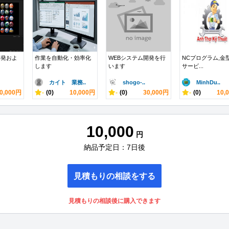
開発およ
作業を自動化・効率化
WEBシステム開発を行
NCプログラム,金
します
います
サービ...
カイト 業務..
shogo-..
MinhDu..
0,000円
-
(0)
10,000円
-
(0)
30,000円
-
(0)
10,
10,000
円
納品予定日：7日後
見積もりの相談をする
見積もりの相談後に購入できます