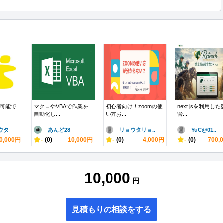
応可能で
マクロやVBAで作業を
初心者向け！zoomの使
next.jsを利用し
自動化し...
い方お...
管...
ウタ
あんど28
リョウタリョ..
YuC@01..
0,000円
-
(0)
10,000円
-
(0)
4,000円
-
(0)
700,
10,000
円
見積もりの相談をする