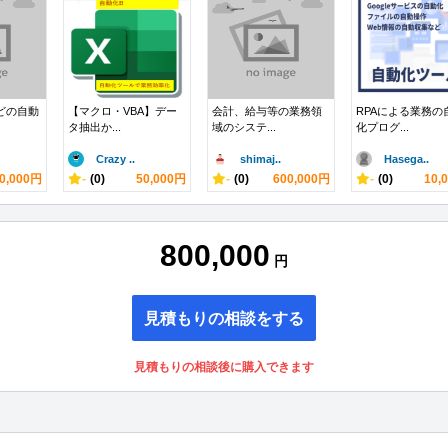
などの自動
【マクロ・VBA】デー
会計、給与等の業務領
RPAによる業務の
タ抽出か...
域のシステ...
化プログ...
Crazy ..
shimaj..
Hasega..
0,000円
-
(0)
50,000円
-
(0)
600,000円
-
(0)
10,
800,000
円
見積もりの相談をする
見積もりの相談後に購入できます