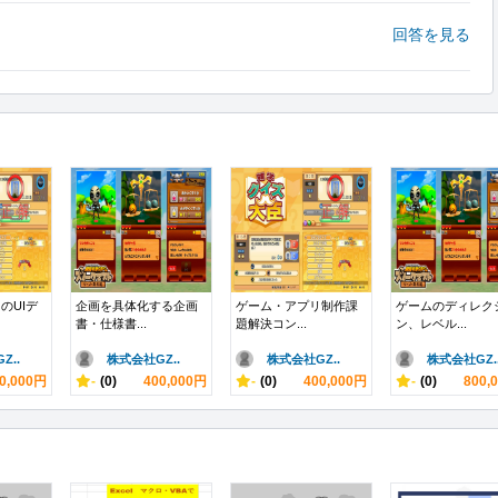
回答を見る
のUIデ
企画を具体化する企画
ゲーム・アプリ制作課
ゲームのディレク
書・仕様書...
題解決コン...
ン、レベル...
Z..
株式会社GZ..
株式会社GZ..
株式会社GZ.
0,000円
-
(0)
400,000円
-
(0)
400,000円
-
(0)
800,