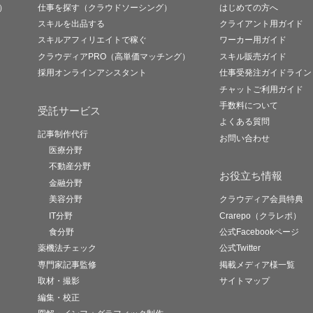
）
仕事を探す（クラウドソーシング）
はじめての方へ
スキルを出品する
クライアント用ガイド
スキルアフィリエイトで稼ぐ
ワーカー用ガイド
クラウディアPRO（高単価マッチング）
スキル販売ガイド
採用オンラインアシスタント
仕事受発注ガイドライン
チャットご利用ガイド
手数料について
受託サービス
よくある質問
記事制作代行
お問い合わせ
医療分野
不動産分野
お役立ち情報
金融分野
美容分野
クラウディア会員特典
IT分野
Crarepo（クラレポ）
食分野
公式Facebookページ
薬機法チェック
公式Twitter
専門家記事監修
掲載メディア様一覧
取材・撮影
サイトマップ
編集・校正