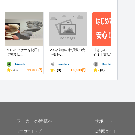
3Dスキャナーを使用し
200名前後の社員数の会
【はじめてでも安
て実製品...
社数社...
心！】高品質W...
hiroak..
worker..
KoukiX
-
(0)
19,000円
-
(0)
10,000円
-
(0)
100,000円
ワーカーの皆様へ
サポート
ワーカートップ
ご利用ガイド