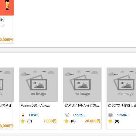
も安
..
0,000円
発ができま
Fusion 360、Auto...
SAP S4/HANA 移行方...
iOSアプリ作成し
OISHI
capita..
hiro04..
-
(0)
7,000円
-
(0)
20,000円
-
(0)
0,000円