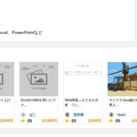
l、PowerPointなど
作り上げ
ExcelのVBAを用いたマ
Web情報→エクセル分
マイクラJava版の
ク...
析 ワン...
導入...
ばこ
笠井燈
Naxii
0,000円
-
(0)
10,000円
-
(0)
2,000円
-
(0)
6,