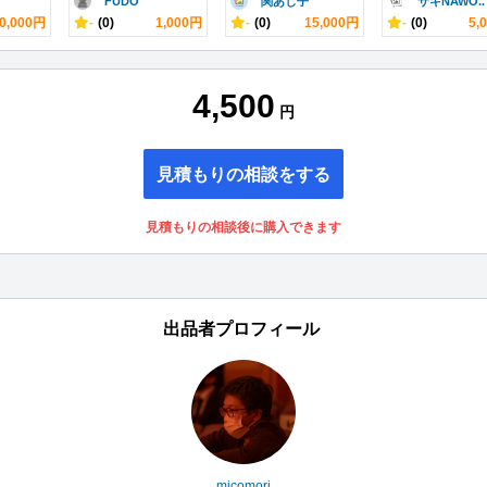
FUDO
関あじ子
サキNAWO..
0,000円
-
(0)
1,000円
-
(0)
15,000円
-
(0)
5,
4,500
円
見積もりの相談をする
見積もりの相談後に購入できます
出品者プロフィール
micomori