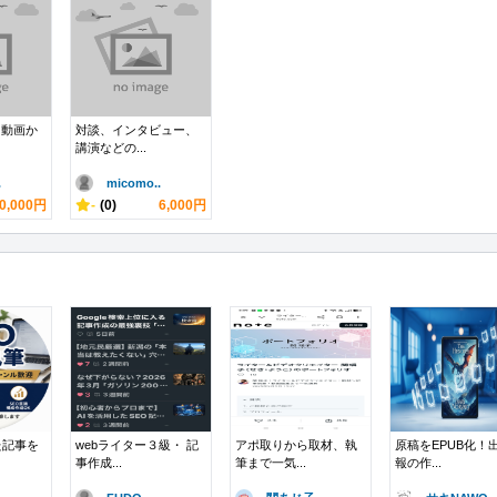
、動画か
対談、インタビュー、
講演などの...
.
micomo..
0,000円
-
(0)
6,000円
た記事を
webライター３級・ 記
アポ取りから取材、執
原稿をEPUB化！
事作成...
筆まで一気...
報の作...