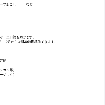
ープ起こし　　　など

が、土日祝も動けます。

、12月からは週30時間稼働できます。

芸能

ジカル等）

ージック）
