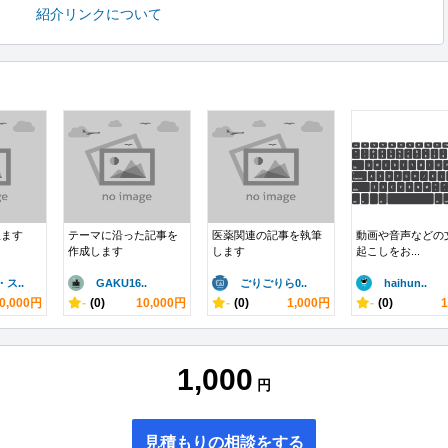
紹介リンクについて
訳ます
テーマに沿った記事を
医薬関連の記事を執筆
動画や音声などの
作成します
します
起こしをお...
ス..
GAKU16..
ごりごりら0..
haihun..
0,000円
-
(0)
10,000円
-
(0)
1,000円
-
(0)
1,000
円
見積もりの相談をする