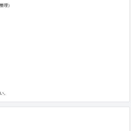
整理）

い。