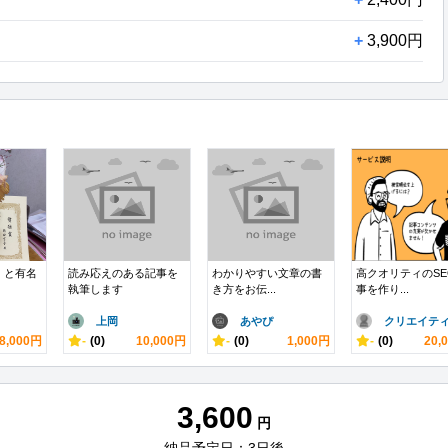
+
3,900円
 と有名
読み応えのある記事を
わかりやすい文章の書
高クオリティのSE
執筆します
き方をお伝...
事を作り...
上岡
あやぴ
クリエイティ.
8,000円
-
(0)
10,000円
-
(0)
1,000円
-
(0)
20,
3,600
円
納品予定日：3日後