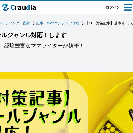
ログイン
ライティング・翻訳
記事・Webコンテンツ作成
【SEO対策記事】基本オー
ールジャンル対応！します
、経験豊富なママライターが執筆！