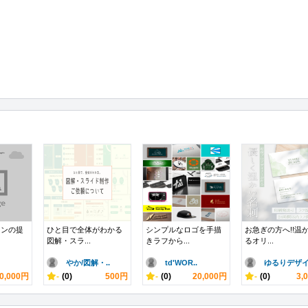
インの提
ひと目で全体がわかる
シンプルなロゴを手描
お急ぎの方へ!!温
図解・スラ...
きラフから...
るオリ...
やか/図解・..
td'WOR..
ゆるりデザイ.
0,000円
-
(0)
500円
-
(0)
20,000円
-
(0)
3,