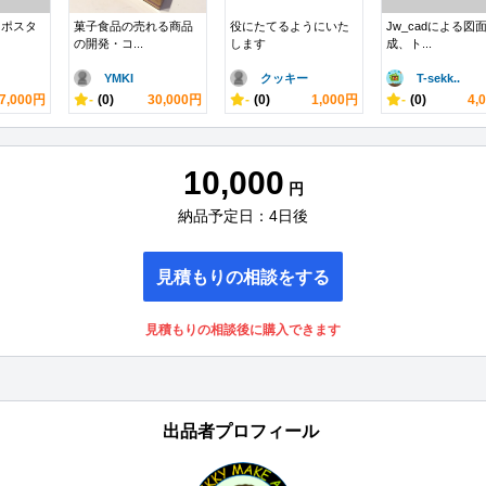
・ポスタ
菓子食品の売れる商品
役にたてるようにいた
Jw_cadによる図
の開発・コ...
します
成、ト...
YMKI
クッキー
T-sekk..
7,000円
-
(0)
30,000円
-
(0)
1,000円
-
(0)
4,
10,000
円
納品予定日：4日後
見積もりの相談をする
見積もりの相談後に購入できます
出品者プロフィール