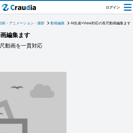
ログイン
動画・アニメーション・撮影
動画編集
AI生成×Vrew対応の長尺動画編集ます
動画編集ます
、長尺動画を一貫対応