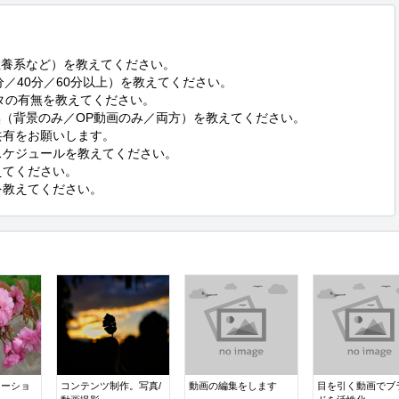
かを教えてください。
レーショ
コンテンツ制作。写真/
動画の編集をします
目を引く動画でブ