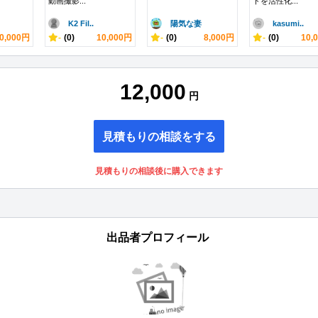
動画撮影...
ドを活性化...
K2 Fil..
陽気な妻
kasumi..
0,000円
-
(0)
10,000円
-
(0)
8,000円
-
(0)
10,
12,000
円
見積もりの相談をする
見積もりの相談後に購入できます
出品者プロフィール