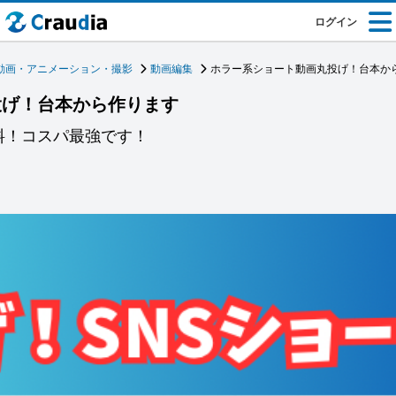
ログイン
動画・アニメーション・撮影
動画編集
ホラー系ショート動画丸投げ！台本か
投げ！台本から作ります
料！コスパ最強です！