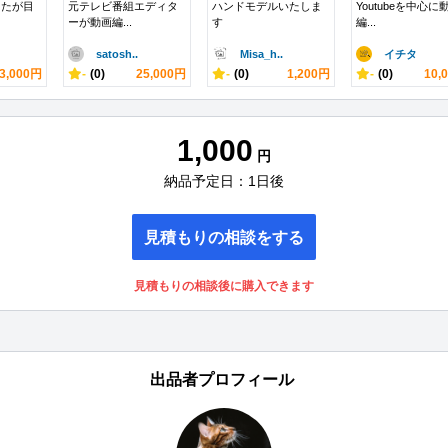
したが目
元テレビ番組エディタ
ハンドモデルいたしま
Youtubeを中心に
ーが動画編...
す
編...
satosh..
Misa_h..
イチタ
3,000円
-
(0)
25,000円
-
(0)
1,200円
-
(0)
10,
1,000
円
納品予定日：1日後
見積もりの相談をする
見積もりの相談後に購入できます
出品者プロフィール