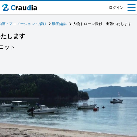
ログイン
動画・アニメーション・撮影
動画編集
人物ドローン撮影、出張いたします
いたします
イロット