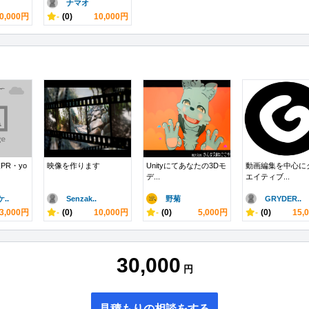
ナマオ
0,000円
-
(0)
10,000円
PR・yo
映像を作ります
Unityにてあなたの3Dモ
動画編集を中心に
デ...
エイティブ...
..
Senzak..
野菊
GRYDER..
3,000円
-
(0)
10,000円
-
(0)
5,000円
-
(0)
15,
30,000
円
見積もりの相談をする