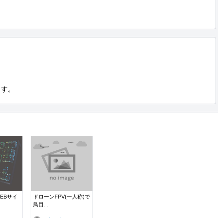
ます。
EBサイ
ドローンFPV(一人称)で
鳥目...