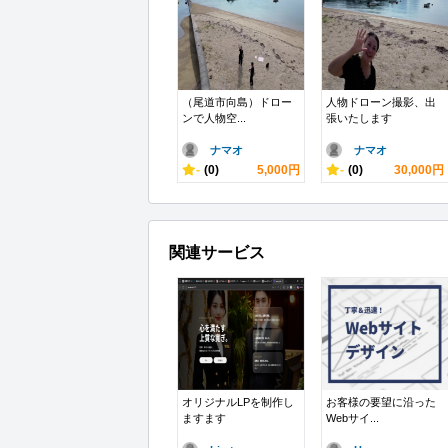
（尾道市向島）ドロー
人物ドローン撮影、出
ンで人物空...
張いたします
ナマオ
ナマオ
-
(0)
5,000円
-
(0)
30,000円
関連サービス
オリジナルLPを制作し
お客様の要望に沿った
ますます
Webサイ...