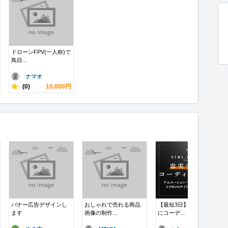
ドローンFPV(一人称)で
鳥目...
ナマオ
-
(0)
10,000円
バナー広告デザインし
おしゃれで売れる商品
【最短3日】忠実・丁寧
ます
画像の制作...
にコーデ...