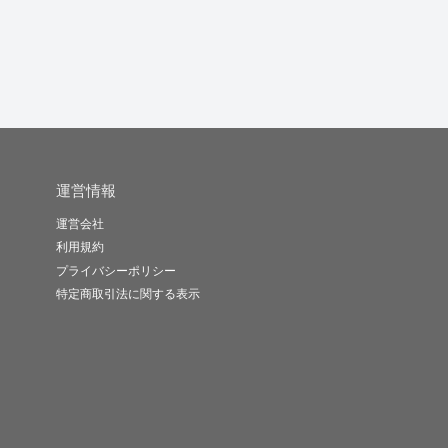
雨宮翔
CC.Stu..
-
(0)
1,000円
-
(0)
30,000円
-
(0)
11,000円
運営情報
運営会社
利用規約
プライバシーポリシー
特定商取引法に関する表示