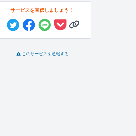
サービスを宣伝しましょう！
このサービスを通報する
LPのコーディングお手
地方企業の認知・集客
【1枚/1000円】YouTu...
伝いします
をSNSで...
ン
あっぽろ